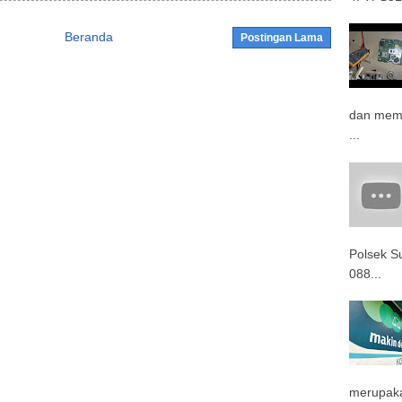
Beranda
Postingan Lama
dan memb
...
Polsek 
088...
merupaka