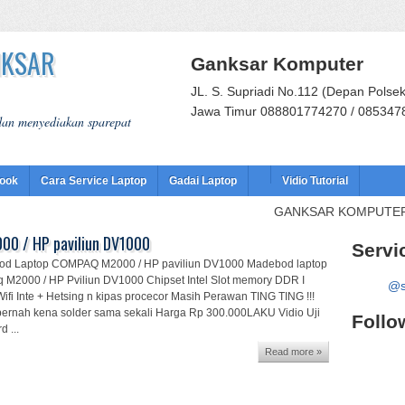
NKSAR
Ganksar Komputer
JL. S. Supriadi No.112 (Depan Polse
Jawa Timur 088801774270 / 085347
 dan menyediakan sparepat
book
Cara Service Laptop
Gadai Laptop
Vidio Tutorial
GANKSAR KOMPUTER - JL.S.Su
0 / HP paviliun DV1000
Servi
od Laptop COMPAQ M2000 / HP paviliun DV1000 Madebod laptop
M2000 / HP Pviliun DV1000 Chipset Intel Slot memory DDR I
@s
ifi Inte + Hetsing n kipas procecor Masih Perawan TING TING !!!
ernah kena solder sama sekali Harga Rp 300.000LAKU Vidio Uji
Follo
 ...
Read more »