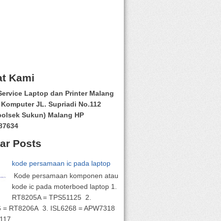
t Kami
ervice Laptop dan Printer Malang
Komputer JL. Supriadi No.112
polsek Sukun) Malang HP
87634
ar Posts
kode persamaan ic pada laptop
Kode persamaan komponen atau
kode ic pada moterboed laptop 1.
RT8205A = TPS51125 2.
6 = RT8206A 3. ISL6268 = APW7318
17 ...