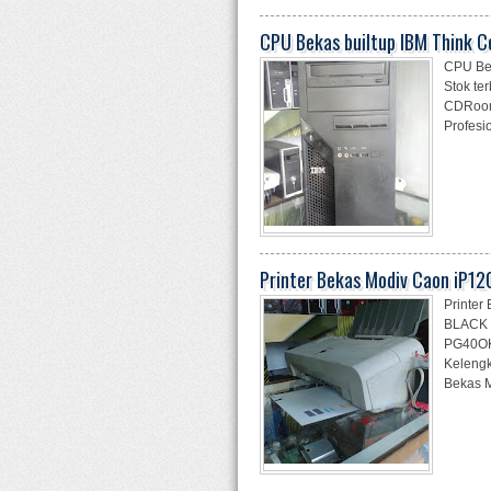
CPU Bekas builtup IBM Think C
CPU Bek
Stok te
CDRoom 
Profesi
Printer Bekas Modiv Caon iP12
Printer
BLACK O
PG40OK
Kelengk
Bekas M