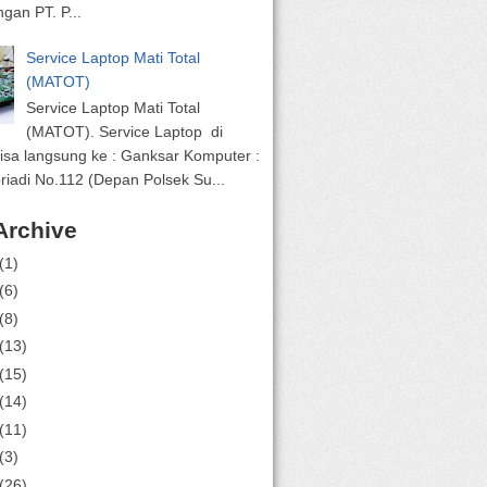
gan PT. P...
Service Laptop Mati Total
(MATOT)
Service Laptop Mati Total
(MATOT). Service Laptop di
isa langsung ke : Ganksar Komputer :
riadi No.112 (Depan Polsek Su...
Archive
(1)
(6)
(8)
(13)
(15)
(14)
(11)
(3)
(26)