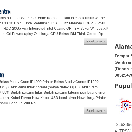
entre
as builtup IBM Think Centre Komputer Builup cocok untuk warnet
rbatas 20 Unit !!! Intel Pentuim 4 LGA 3Ghz Memory DDR2 512MB
HDD 20Gb Vga Integreted Intel Casing ORI IBM Stiker Windos XP
onal Ori Powersuplay Ori Harga CPU Bekas IBM Think Centre Rp...
Read more »
Alama
Tempat S
Ganksar 
(Depan 
00
0852347
 Bekas Modiv Caon iP1200 Printer Bekas Modiv Canon iP1200
Popul
nly Catrit Wrna tidak normal (hanya detek saja) Catrit hitam
 99% Sudah pasang Infus Sudah pasang tabung pembuang tinta
apan; Kabel Power New Kabel USB tebal silver New HargaPrinter
odiv Caon iP1200 Rp...
Read more »
ISL6236
4. TPS511