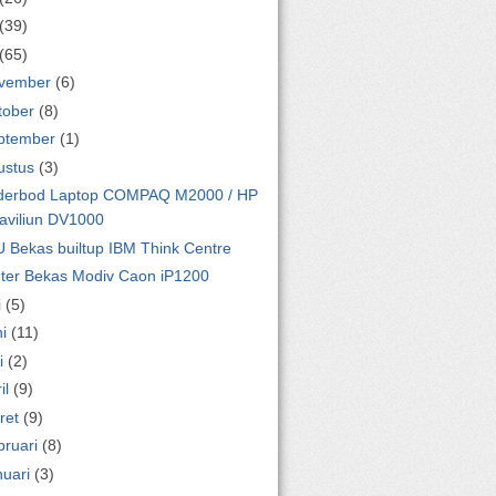
(39)
(65)
vember
(6)
tober
(8)
ptember
(1)
ustus
(3)
erbod Laptop COMPAQ M2000 / HP
aviliun DV1000
 Bekas builtup IBM Think Centre
nter Bekas Modiv Caon iP1200
i
(5)
ni
(11)
i
(2)
il
(9)
ret
(9)
bruari
(8)
nuari
(3)