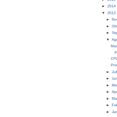
►
2014
▼
2013
►
No
►
Ok
►
Se
▼
Ag
Mad
p
CPU
Pri
►
Jul
►
Ju
►
Me
►
Apr
►
Ma
►
Fe
►
Ja