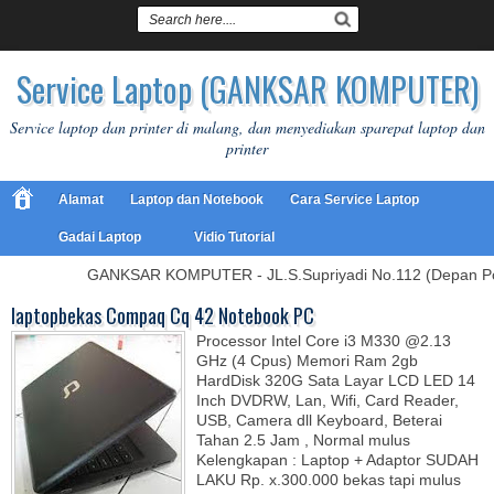
Service Laptop (GANKSAR KOMPUTER)
Service laptop dan printer di malang, dan menyediakan sparepat laptop dan
printer
Alamat
Laptop dan Notebook
Cara Service Laptop
Gadai Laptop
Vidio Tutorial
GANKSAR KOMPUTER - JL.S.Supriyadi No.112 (Depan Pol
laptopbekas Compaq Cq 42 Notebook PC
Processor Intel Core i3 M330 @2.13
GHz (4 Cpus) Memori Ram 2gb
HardDisk 320G Sata Layar LCD LED 14
Inch DVDRW, Lan, Wifi, Card Reader,
USB, Camera dll Keyboard, Beterai
Tahan 2.5 Jam , Normal mulus
Kelengkapan : Laptop + Adaptor SUDAH
LAKU Rp. x.300.000 bekas tapi mulus