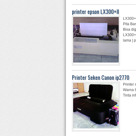
printer epson LX300+II
LX300+I
Pita Ba
Bisa di
LX300+I
lama | p
Printer Seken Canon ip2770
Printer
Warna 8
Tinta i