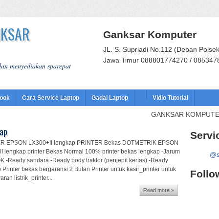
NKSAR
Ganksar Komputer
JL. S. Supriadi No.112 (Depan Polse
Jawa Timur 088801774270 / 085347
 dan menyediakan sparepat
book
Cara Service Laptop
Gadai Laptop
Vidio Tutorial
GANKSAR KOMPUTER - JL.S.Su
ap
Servi
R EPSON LX300+II lengkap PRINTER Bekas DOTMETRIK EPSON
I lengkap printer Bekas Normal 100% printer bekas lengkap -Jarum
@s
 -Ready sandara -Ready body traktor (penjepit kertas) -Ready
 Printer bekas bergaransi 2 Bulan Printer untuk kasir_printer untuk
Follo
an listrik_printer...
Read more »