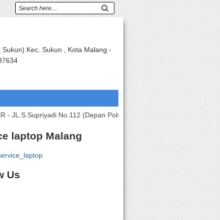
k Sukun) Kec. Sukun , Kota Malang -
87634
priyadi No.112 (Depan Polsek Sukun / 400M Utar Kampus Kanjuruh
ce laptop Malang
ervice_laptop
w Us