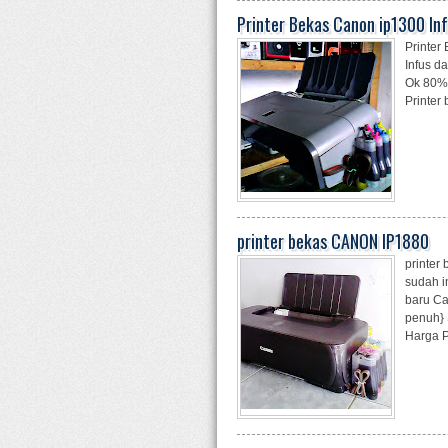
Printer Bekas Canon ip1300 In
Printer
Infus d
Ok 80% 
Printer
printer bekas CANON IP1880
printer
sudah i
baru Ca
penuh} 
Harga Pr