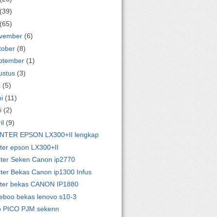
(39)
(65)
vember
(6)
tober
(8)
ptember
(1)
ustus
(3)
i
(5)
ni
(11)
i
(2)
il
(9)
NTER EPSON LX300+II lengkap
nter epson LX300+II
nter Seken Canon ip2770
nter Bekas Canon ip1300 Infus
nter bekas CANON IP1880
eboo bekas lenovo s10-3
o PICO PJM sekenn