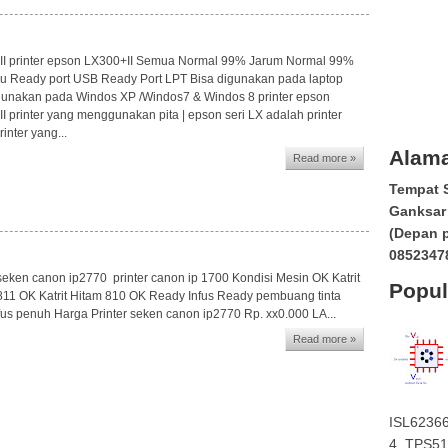
I printer epson LX300+II Semua Normal 99% Jarum Normal 99%
ru Ready port USB Ready Port LPT Bisa digunakan pada laptop
gunakan pada Windos XP /Windos7 & Windos 8 printer epson
I printer yang menggunakan pita | epson seri LX adalah printer
rinter yang...
Alama
Read more »
Tempat S
Ganksar 
(Depan 
0852347
 seken canon ip2770 printer canon ip 1700 Kondisi Mesin OK Katrit
Popul
11 OK Katrit Hitam 810 OK Ready Infus Ready pembuang tinta
nfus penuh Harga Printer seken canon ip2770 Rp. xx0.000 LA...
Read more »
ISL6236
4. TPS511