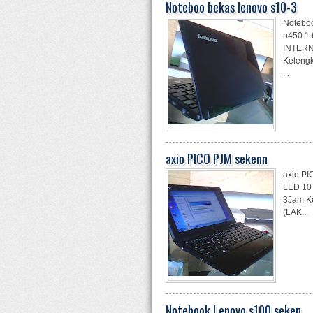
Noteboo bekas lenovo s10-3
Noteboo
n450 1.
INTERNA
Kelengk
...
axio PICO PJM sekenn
axio P
LED 10 W
3Jam Ke
(LAK...
Notebook Lenovo s100 seken