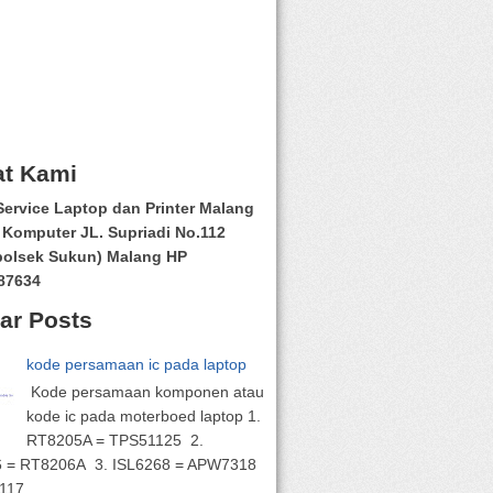
t Kami
ervice Laptop dan Printer Malang
Komputer JL. Supriadi No.112
polsek Sukun) Malang HP
87634
ar Posts
kode persamaan ic pada laptop
Kode persamaan komponen atau
kode ic pada moterboed laptop 1.
RT8205A = TPS51125 2.
6 = RT8206A 3. ISL6268 = APW7318
17 ...