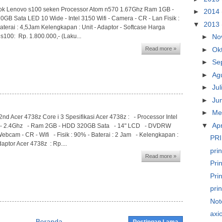
ok Lenovo s100 seken Processor Atom n570 1.67Ghz Ram 1GB -
►
2014
GB Sata LED 10 Wide - Intel 3150 Wifi - Camera - CR - Lan Fisik :
▼
2013
aterai : 4,5Jam Kelengkapan : Unit - Adaptor - Softcase Harga
s100: Rp. 1.800.000,- (Laku...
►
No
►
Ok
Read more »
►
Se
►
Ag
►
Jul
►
Ju
►
Me
 2nd Acer 4738z Core i 3 Spesifikasi Acer 4738z : - Processor Intel
▼
Apr
3 - 2.4Ghz - Ram 2GB - HDD 320GB Sata - 14" LCD - DVDRW
 Webcam - CR - Wifi - Fisik : 90% - Baterai : 2 Jam - Kelengkapan :
PRI
daptor Acer 4738z : Rp....
pri
Read more »
Pri
Pri
pri
Not
axi
Beranda