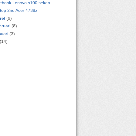
ebook Lenovo s100 seken
rtop 2nd Acer 4738z
ret
(9)
bruari
(8)
nuari
(3)
(14)