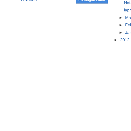
Postingan Lama
Not
lap
►
Ma
►
Fe
►
Ja
►
2012