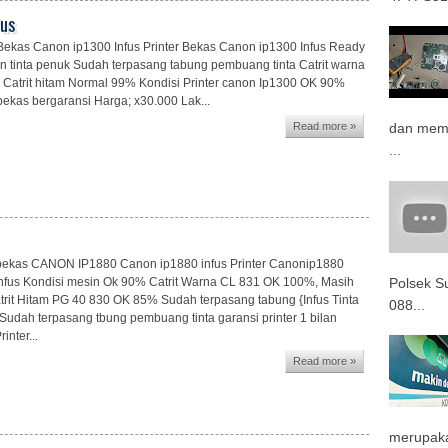
fus
 Bekas Canon ip1300 Infus Printer Bekas Canon ip1300 Infus Ready
an tinta penuk Sudah terpasang tabung pembuang tinta Catrit warna
Catrit hitam Normal 99% Kondisi Printer canon Ip1300 OK 90%
 bekas bergaransi Harga; x30.000 Lak...
Read more »
dan memb
...
 bekas CANON IP1880 Canon ip1880 infus Printer Canonip1880
Polsek 
nfus Kondisi mesin Ok 90% Catrit Warna CL 831 OK 100%, Masih
trit Hitam PG 40 830 OK 85% Sudah terpasang tabung {Infus Tinta
088...
Sudah terpasang tbung pembuang tinta garansi printer 1 bilan
inter...
Read more »
merupaka