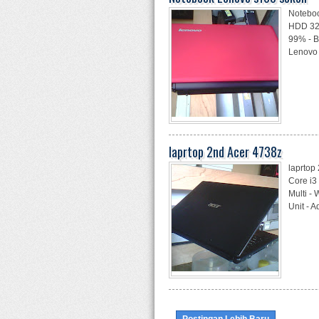
Notebo
HDD 320
99% - B
Lenovo 
laprtop 2nd Acer 4738z
laprtop
Core i
Multi -
Unit - A