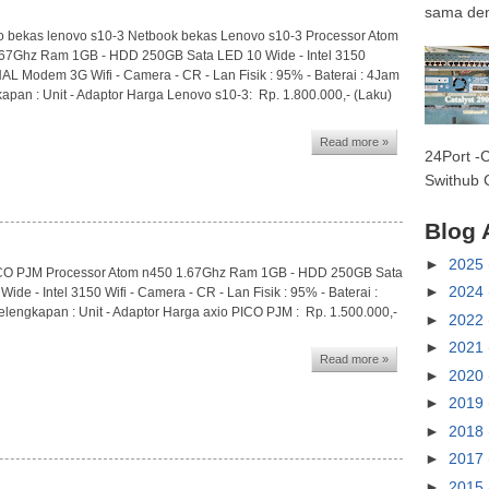
sama den
 bekas lenovo s10-3 Netbook bekas Lenovo s10-3 Processor Atom
67Ghz Ram 1GB - HDD 250GB Sata LED 10 Wide - Intel 3150
L Modem 3G Wifi - Camera - CR - Lan Fisik : 95% - Baterai : 4Jam
apan : Unit - Adaptor Harga Lenovo s10-3: Rp. 1.800.000,- (Laku)
Read more »
24Port -
Swithub C
Blog 
►
2025
ICO PJM Processor Atom n450 1.67Ghz Ram 1GB - HDD 250GB Sata
►
2024
ide - Intel 3150 Wifi - Camera - CR - Lan Fisik : 95% - Baterai :
lengkapan : Unit - Adaptor Harga axio PICO PJM : Rp. 1.500.000,-
►
2022
►
2021
Read more »
►
2020
►
2019
►
2018
►
2017
►
2015