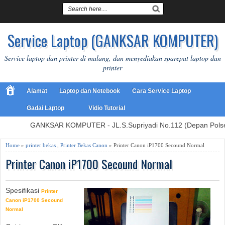
Service Laptop (GANKSAR KOMPUTER)
Service laptop dan printer di malang, dan menyediakan sparepat laptop dan
printer
Alamat
Laptop dan Notebook
Cara Service Laptop
Gadai Laptop
Vidio Tutorial
GANKSAR KOMPUTER - JL.S.Supriyadi No.112 (Depan Polsek
Home
»
printer bekas
,
Printer Bekas Canon
» Printer Canon iP1700 Secound Normal
Printer Canon iP1700 Secound Normal
Spesifikasi
Printer
Canon iP1700 Secound
Normal