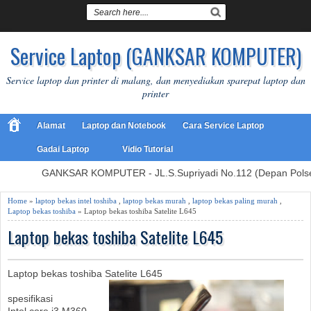
Service Laptop (GANKSAR KOMPUTER)
Service laptop dan printer di malang, dan menyediakan sparepat laptop dan
printer
Alamat
Laptop dan Notebook
Cara Service Laptop
Gadai Laptop
Vidio Tutorial
GANKSAR KOMPUTER - JL.S.Supriyadi No.112 (Depan Polsek S
Home
»
laptop bekas intel toshiba
,
laptop bekas murah
,
laptop bekas paling murah
,
Laptop bekas toshiba
» Laptop bekas toshiba Satelite L645
Laptop bekas toshiba Satelite L645
Laptop bekas toshiba Satelite L645
spesifikasi