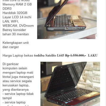
Intel core i3 M360
Memory RAM 2 GB
DDR3
Harddisk 320GB
Layar LCD 14 inchi
LAN, WIFI,
WEBCAM, DVDroom
Batrey konsider
tahan 30 menitan
Kelengkapan unit
dan carger
toshiba Satelite L645
Rp 1.550.000,-
LAKU
Harga Laptop bekas
Di ganksar
komputen selain
mengani laptop mati
ktotal juga meangani
atau service segala
kerusakan laptop,
yang diantaranya
- service laptop tidak
tampil
- service laptop